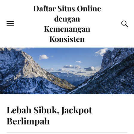
Daftar Situs Online
dengan
Kemenangan
Konsisten
Lebah Sibuk, Jackpot
Berlimpah