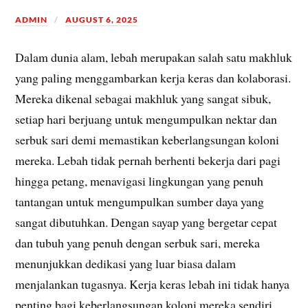
ADMIN
AUGUST 6, 2025
Dalam dunia alam, lebah merupakan salah satu makhluk
yang paling menggambarkan kerja keras dan kolaborasi.
Mereka dikenal sebagai makhluk yang sangat sibuk,
setiap hari berjuang untuk mengumpulkan nektar dan
serbuk sari demi memastikan keberlangsungan koloni
mereka. Lebah tidak pernah berhenti bekerja dari pagi
hingga petang, menavigasi lingkungan yang penuh
tantangan untuk mengumpulkan sumber daya yang
sangat dibutuhkan. Dengan sayap yang bergetar cepat
dan tubuh yang penuh dengan serbuk sari, mereka
menunjukkan dedikasi yang luar biasa dalam
menjalankan tugasnya. Kerja keras lebah ini tidak hanya
penting bagi keberlangsungan koloni mereka sendiri,