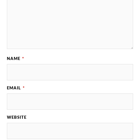
NAME
*
EMAIL
*
WEBSITE