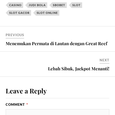
CASINO
JUDI BOLA
SBOBET
SLOT
SLOT GACOR
SLOT ONLINE
PREVIOUS
Menemukan Permata di Lautan dengan Great Reef
NEXT
Lebah Sibuk, Jackpot Menanti!
Leave a Reply
COMMENT
*