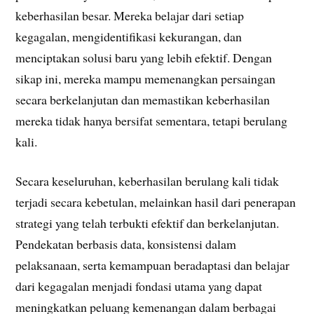
keberhasilan besar. Mereka belajar dari setiap
kegagalan, mengidentifikasi kekurangan, dan
menciptakan solusi baru yang lebih efektif. Dengan
sikap ini, mereka mampu memenangkan persaingan
secara berkelanjutan dan memastikan keberhasilan
mereka tidak hanya bersifat sementara, tetapi berulang
kali.
Secara keseluruhan, keberhasilan berulang kali tidak
terjadi secara kebetulan, melainkan hasil dari penerapan
strategi yang telah terbukti efektif dan berkelanjutan.
Pendekatan berbasis data, konsistensi dalam
pelaksanaan, serta kemampuan beradaptasi dan belajar
dari kegagalan menjadi fondasi utama yang dapat
meningkatkan peluang kemenangan dalam berbagai