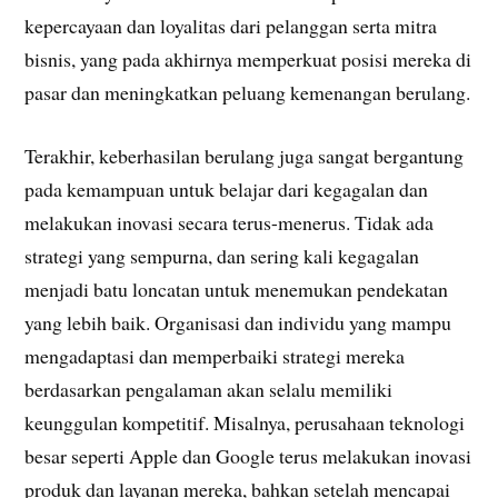
kepercayaan dan loyalitas dari pelanggan serta mitra
bisnis, yang pada akhirnya memperkuat posisi mereka di
pasar dan meningkatkan peluang kemenangan berulang.
Terakhir, keberhasilan berulang juga sangat bergantung
pada kemampuan untuk belajar dari kegagalan dan
melakukan inovasi secara terus-menerus. Tidak ada
strategi yang sempurna, dan sering kali kegagalan
menjadi batu loncatan untuk menemukan pendekatan
yang lebih baik. Organisasi dan individu yang mampu
mengadaptasi dan memperbaiki strategi mereka
berdasarkan pengalaman akan selalu memiliki
keunggulan kompetitif. Misalnya, perusahaan teknologi
besar seperti Apple dan Google terus melakukan inovasi
produk dan layanan mereka, bahkan setelah mencapai