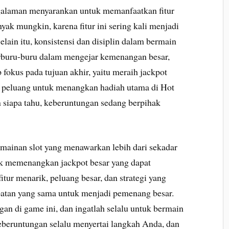
galaman menyarankan untuk memanfaatkan fitur
yak mungkin, karena fitur ini sering kali menjadi
lain itu, konsistensi dan disiplin dalam bermain
terburu-buru dalam mengejar kemenangan besar,
p fokus pada tujuan akhir, yaitu meraih jackpot
, peluang untuk menangkan hadiah utama di Hot
n siapa tahu, keberuntungan sedang berpihak
rmainan slot yang menawarkan lebih dari sekadar
tuk memenangkan jackpot besar yang dapat
ur menarik, peluang besar, dan strategi yang
patan yang sama untuk menjadi pemenang besar.
an di game ini, dan ingatlah selalu untuk bermain
beruntungan selalu menyertai langkah Anda, dan