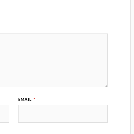
EMAIL
*