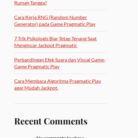
Rumah Tangga?
Cara Kerja RNG (Random Number
Generator) pada Game Pragmatic Play
7 Trik Psikologis Biar Tetap Tenang Saat
Mengincar Jackpot Pragmatic
Perbandingan Efek Suara dan Visual Game-
Game Pragmatic Play
Cara Membaca Algoritma Pragmatic Play
agar Mudah Jackpot.
Recent Comments
No comments to show.