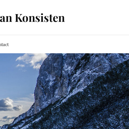
an Konsisten
tact