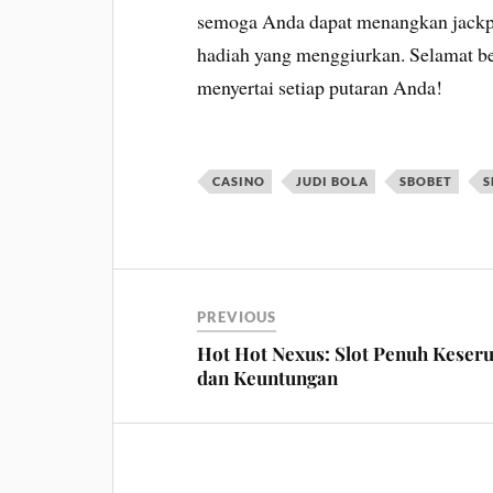
semoga Anda dapat menangkan jackpo
hadiah yang menggiurkan. Selamat b
menyertai setiap putaran Anda!
CASINO
JUDI BOLA
SBOBET
S
PREVIOUS
Hot Hot Nexus: Slot Penuh Keser
dan Keuntungan