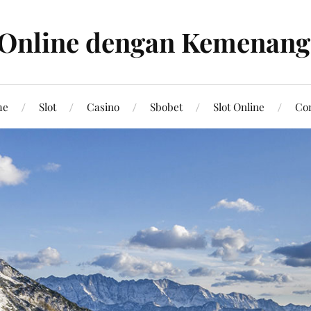
s Online dengan Kemenang
me
Slot
Casino
Sbobet
Slot Online
Con