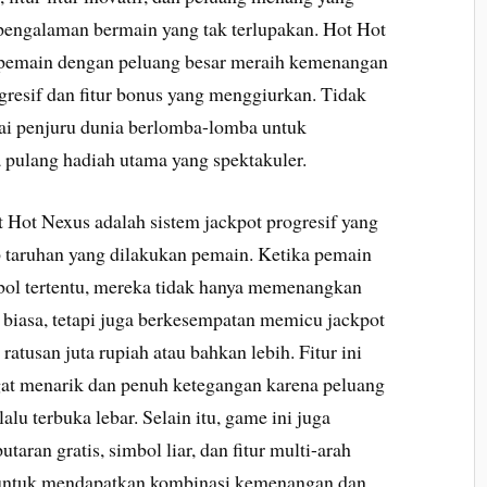
engalaman bermain yang tak terlupakan. Hot Hot
pemain dengan peluang besar meraih kemenangan
gresif dan fitur bonus yang menggiurkan. Tidak
gai penjuru dunia berlomba-lomba untuk
ulang hadiah utama yang spektakuler.
 Hot Nexus adalah sistem jackpot progresif yang
p taruhan yang dilakukan pemain. Ketika pemain
bol tertentu, mereka tidak hanya memenangkan
biasa, tetapi juga berkesempatan memicu jackpot
ratusan juta rupiah atau bahkan lebih. Fitur ini
gat menarik dan penuh ketegangan karena peluang
u terbuka lebar. Selain itu, game ini juga
taran gratis, simbol liar, dan fitur multi-arah
untuk mendapatkan kombinasi kemenangan dan,