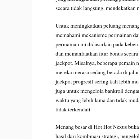
secara tidak langsung, mendekatkan m
Untuk meningkatkan peluang menang 
memahami mekanisme permainan dan m
permainan ini didasarkan pada keber
dan memanfaatkan fitur bonus secar
jackpot. Misalnya, beberapa pemain 
mereka merasa sedang berada di jalur
jackpot progresif sering kali lebih mu
juga untuk mengelola bankroll dengan
waktu yang lebih lama dan tidak mud
tidak terkendali.
Menang besar di Hot Hot Nexus bukan
hasil dari kombinasi strategi, penge