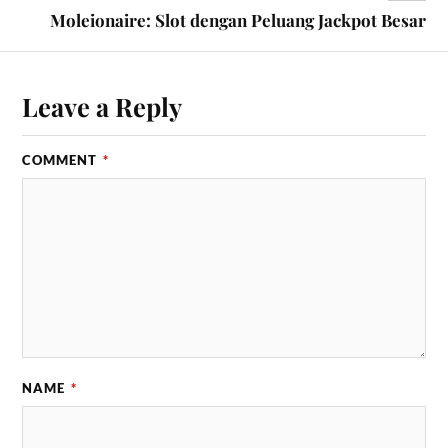
Moleionaire: Slot dengan Peluang Jackpot Besar
Leave a Reply
COMMENT
*
NAME
*