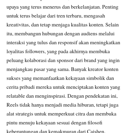
upaya yang terus menerus dan berkelanjatan. Penting
untuk terus belajar dari tren terbaru, mengasah
kreativitas, dan tetap menjaga kualitas konten. Selain
itu, membangun hubungan dengan audiens melalui
interaksi yang tulus dan responsif akan meningkatkan
loyalitas followers, yang pada akhirnya membuka
peluang kolaborasi dan sponsor dari brand yang ingin
menjangkau pasar yang sama. Banyak kreator konten
sukses yang memanfaatkan kekayaan simbolik dan
cerita pribadi mereka untuk menciptakan konten yang
relatable dan menginspirasi. Dengan pendekatan ini,
Reels tidak hanya menjadi media hiburan, tetapi juga
alat strategis untuk memperkuat citra dan membuka
pintu menuju kekayaan sesuai dengan filosofi
keberuntungan dan kemakmuran dari Caishen.