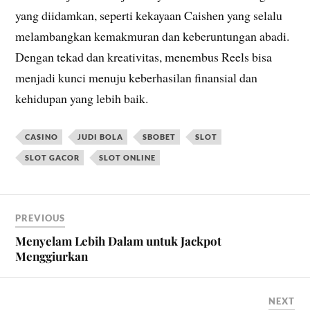
yang diidamkan, seperti kekayaan Caishen yang selalu
melambangkan kemakmuran dan keberuntungan abadi.
Dengan tekad dan kreativitas, menembus Reels bisa
menjadi kunci menuju keberhasilan finansial dan
kehidupan yang lebih baik.
CASINO
JUDI BOLA
SBOBET
SLOT
SLOT GACOR
SLOT ONLINE
PREVIOUS
Menyelam Lebih Dalam untuk Jackpot
Menggiurkan
NEXT