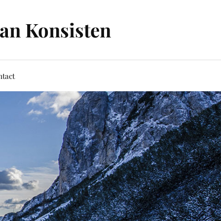
an Konsisten
tact