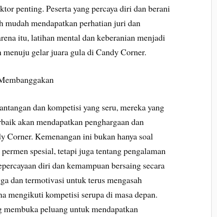
tor penting. Peserta yang percaya diri dan berani
h mudah mendapatkan perhatian juri dan
ena itu, latihan mental dan keberanian menjadi
n menuju gelar juara gula di Candy Corner.
 Membanggakan
tantangan dan kompetisi yang seru, mereka yang
aik akan mendapatkan penghargaan dan
dy Corner. Kemenangan ini bukan hanya soal
 permen spesial, tetapi juga tentang pengalaman
ercayaan diri dan kemampuan bersaing secara
gga dan termotivasi untuk terus mengasah
 mengikuti kompetisi serupa di masa depan.
ring membuka peluang untuk mendapatkan