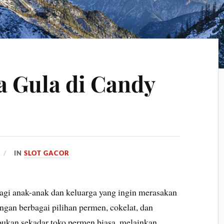
a Gula di Candy
IN
SLOT GACOR
bagi anak-anak dan keluarga yang ingin merasakan
gan berbagai pilihan permen, cokelat, dan
 bukan sekadar toko permen biasa, melainkan