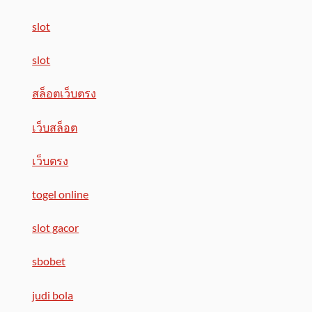
slot
slot
สล็อตเว็บตรง
เว็บสล็อต
เว็บตรง
togel online
slot gacor
sbobet
judi bola