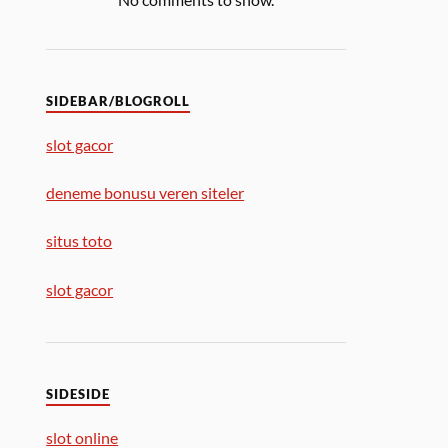
SIDEBAR/BLOGROLL
slot gacor
deneme bonusu veren siteler
situs toto
slot gacor
SIDESIDE
slot online