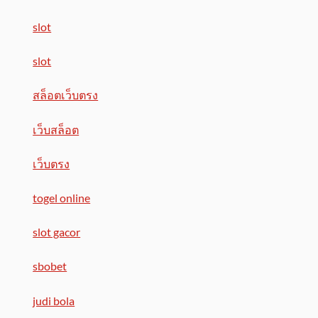
slot
slot
สล็อตเว็บตรง
เว็บสล็อต
เว็บตรง
togel online
slot gacor
sbobet
judi bola