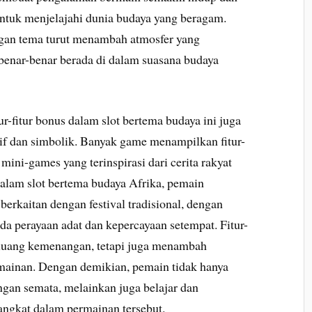
untuk menjelajahi dunia budaya yang beragam.
dengan tema turut menambah atmosfer yang
nar-benar berada di dalam suasana budaya
tur-fitur bonus dalam slot bertema budaya ini juga
if dan simbolik. Banyak game menampilkan fitur-
an mini-games yang terinspirasi dari cerita rakyat
, dalam slot bertema budaya Afrika, pemain
rkaitan dengan festival tradisional, dengan
a perayaan adat dan kepercayaan setempat. Fitur-
peluang kemenangan, tetapi juga menambah
mainan. Dengan demikian, pemain tidak hanya
an semata, melainkan juga belajar dan
ngkat dalam permainan tersebut.