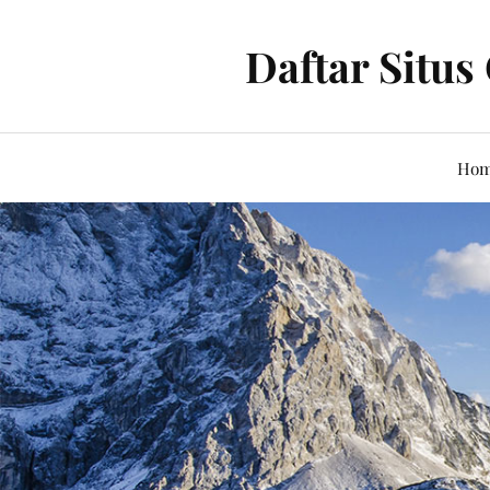
Daftar Situ
Ho