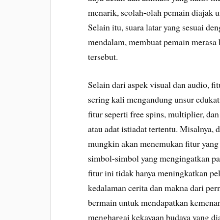
menarik, seolah-olah pemain diajak 
Selain itu, suara latar yang sesuai 
mendalam, membuat pemain merasa be
tersebut.
Selain dari aspek visual dan audio, fi
sering kali mengandung unsur edukat
fitur seperti free spins, multiplier, d
atau adat istiadat tertentu. Misalnya
mungkin akan menemukan fitur yang be
simbol-simbol yang mengingatkan pad
fitur ini tidak hanya meningkatkan 
kedalaman cerita dan makna dari per
bermain untuk mendapatkan kemenang
menghargai kekayaan budaya yang dia