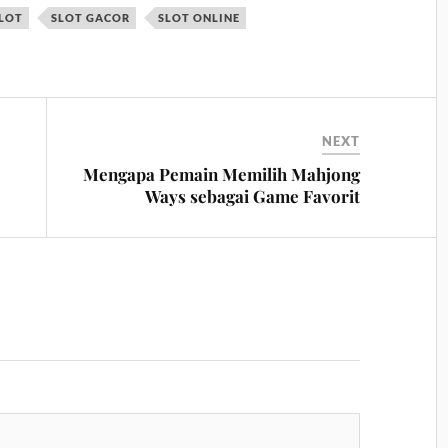
LOT
SLOT GACOR
SLOT ONLINE
NEXT
Mengapa Pemain Memilih Mahjong
Ways sebagai Game Favorit