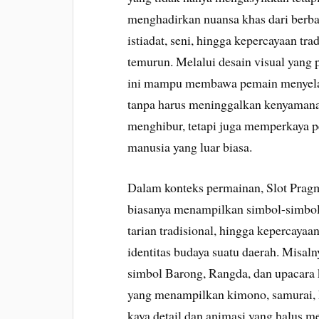
menghadirkan nuansa khas dari berbag
istiadat, seni, hingga kepercayaan tra
temurun. Melalui desain visual yang 
ini mampu membawa pemain menyelam
tanpa harus meninggalkan kenyamana
menghibur, tetapi juga memperkaya
manusia yang luar biasa.
Dalam konteks permainan, Slot Pragm
biasanya menampilkan simbol-simbol k
tarian tradisional, hingga kepercayaa
identitas budaya suatu daerah. Misal
simbol Barong, Rangda, dan upacara 
yang menampilkan kimono, samurai, h
kaya detail dan animasi yang halus