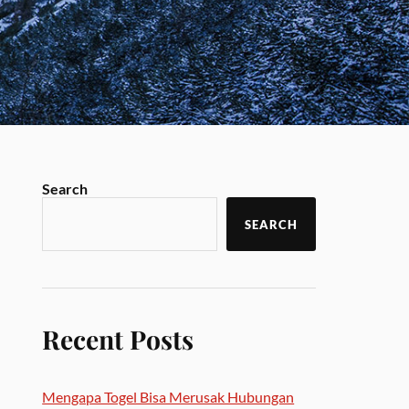
Search
SEARCH
Recent Posts
Mengapa Togel Bisa Merusak Hubungan