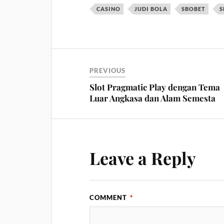
CASINO
JUDI BOLA
SBOBET
S
PREVIOUS
Slot Pragmatic Play dengan Tema
Luar Angkasa dan Alam Semesta
Leave a Reply
COMMENT
*